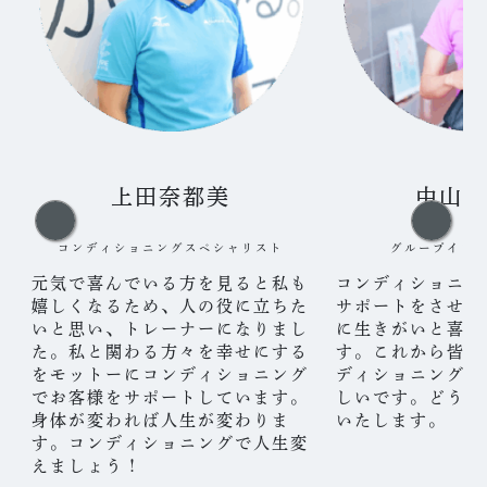
上田奈都美
中山
コンディショニングスペシャリスト
グループイン
い
元気で喜んでいる方を見ると私も
コンディショニン
し
嬉しくなるため、人の役に立ちた
サポートをさせて
っ
いと思い、トレーナーになりまし
に生きがいと喜び
が
た。私と関わる方々を幸せにする
す。これから皆さ
が
をモットーにコンディショニング
ディショニングが
た
でお客様をサポートしています。
しいです。どうぞ
ま
身体が変われば人生が変わりま
いたします。
体
す。コンディショニングで人生変
ま
えましょう！