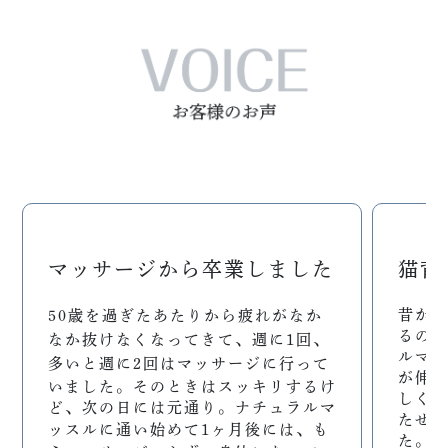
マッサージから卒業しました
猫背
昔か
50
歳を過ぎたあたりから疲れがなか
るの
なか抜けなくなってきて、週に
1
回、
ルマ
多いと週に
2
回はマッサージに行って
が伸
いました。そのときはスッキリするけ
しく
ど、次の日には元通り。ナチュラルマ
たせ
ッスルに通い始めて
1
ヶ月後には、も
た。