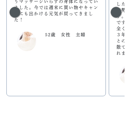
うマッサージいらずの身体になってい
した
ました。今では週末に買い物やキャン
姿勢
プにも出かける元気が戻ってきまし
す。
た！
です
全く
52歳 女性 主婦
３年
との
散で
れま