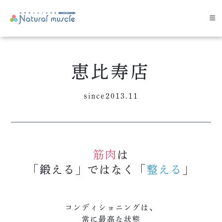
コ
ン
テ
ン
ツ
恵比寿店
へ
ス
キ
since2013.11
ッ
プ
筋肉
は
「鍛える」ではなく「
整える
」
コンディショニングは、
常に最高な状態