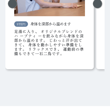
身体を深部から温めます
STEP1
S
足湯に入り、 オリジナルブレンドの
自
ハ ーブティ ーを飲みながら身体を深
の
部から温めます。 じわっと汗が出て
こ
きて、 身体を動かしやすい準備をし
ます。 リラックスでき、 運動前の準
備もできて一石二鳥です。